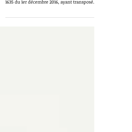
Vous avez jusqu'au 1er avril 2018 pour vous
mettre en conformité ! L’ordonnance n°2016-
1635 du 1er décembre 2016, ayant transposé
la...